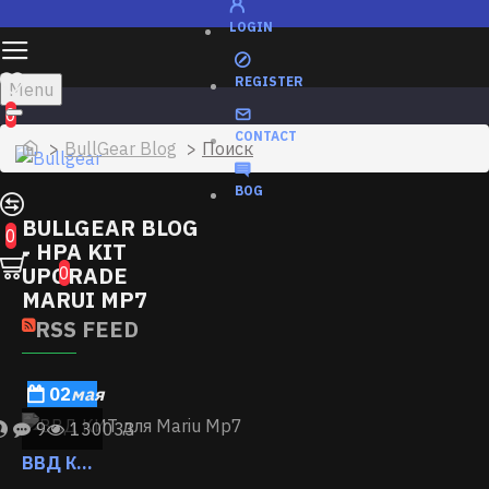
LOGIN
REGISTER
Menu
0
CONTACT
BullGear Blog
Поиск
BOG
BULLGEAR BLOG
0
- HPA KIT
UPGRADE
0
MARUI MP7
RSS FEED
02
мая
9
130033
ВВД КИТ для Mariu Mp7